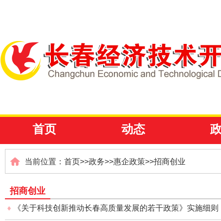
首页
动态
当前位置：
首页
>>
政务
>>
惠企政策
>>
招商创业
招商创业
《关于科技创新推动长春高质量发展的若干政策》实施细则