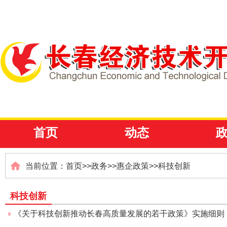
首页
动态
当前位置：
首页
>>
政务
>>
惠企政策
>>
科技创新
科技创新
《关于科技创新推动长春高质量发展的若干政策》实施细则