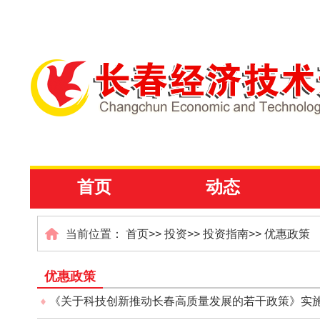
首页
动态
当前位置：
首页
>>
投资
>>
投资指南
>>
优惠政策
优惠政策
《关于科技创新推动长春高质量发展的若干政策》实