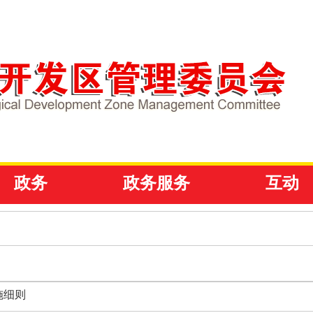
政务
政务服务
互动
施细则