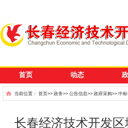
首页
动态
当前位置：
首页
>>
政务
>>
公告信息
>>
政府采购
>>
中标
长春经济技术开发区