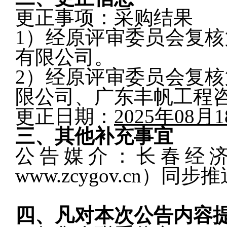
更正事项：采购结果
1）经原评审委员会复
有限公司。
2）经原评审委员会复
限公司、广东丰帆工程
更正日期：
202
5
年
08
月
1
三、其他补充事宜
公告媒介：
长春经
www.zcygov.cn
四、凡对本次公告内容