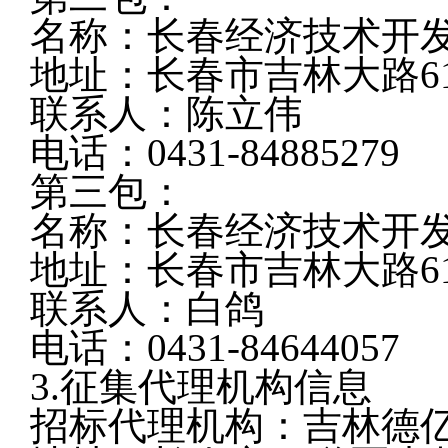
名称：长春经济技术开
地址：长春市吉林大路
6
联系人：陈立伟
电话：
0431-84885279
第三包：
名称：长春经济技术开
地址：长春市吉林大路
6
联系人：白鸽
电话：
0431-84644057
3.征集代理机构信息
招标代理机构：
吉林德