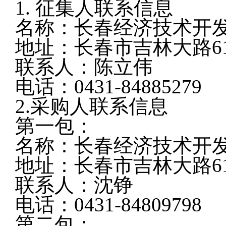
1. 征集人联系信息
名称：长春经济技术开
地址：长春市吉林大路
6
联系人：陈立伟
电话：
0431-84885279
2.采购人联系信息
第一包：
名称：长春经济技术开
地址：长春市吉林大路
6
联系人：沈铮
电话：
0431-84809798
第二包：