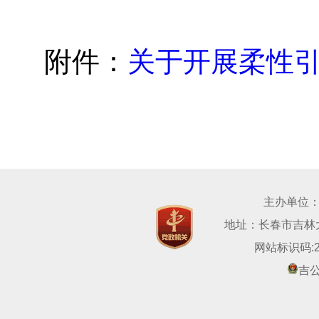
附件：
关于开展柔性引
主办单位
地址：长春市吉林大路
网站标识码:22
吉公