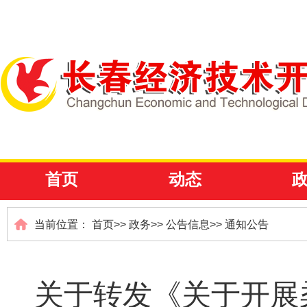
首页
动态
当前位置：
首页
>>
政务
>>
公告信息
>>
通知公告
关于转发《关于开展